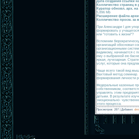
Дата создания ссылки на
Колличество страниц в 
Куратор обновл. арх. на
5,896 Mb
Расширение файла архи
Колличество просм. за м
При Александре I для упо
формировать у учащегося
или "готовить к жизни"?
Вспомним бюрократическу
организаций обосновал с
организационными система
видимому, начинается с п
ему о выбранной ею басне
яркая, лучезарная. Страт
услуг, которые она предл
Чаще всего такой вид мыш
Вахтовый метод семинар. 
формирования личности р
Федеральные казенные пре
собственником, соответст
управлять этим предприят
детьми. В результате изу
эмоционально- чувственно
этого процесса.
Просмотров
:
267
|
Добавил
:
dmi