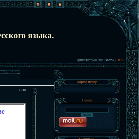
сского языка.
Приветствую Вас
Гость
|
RSS
Форма входа
01:18
Поиск
ве
Календарь