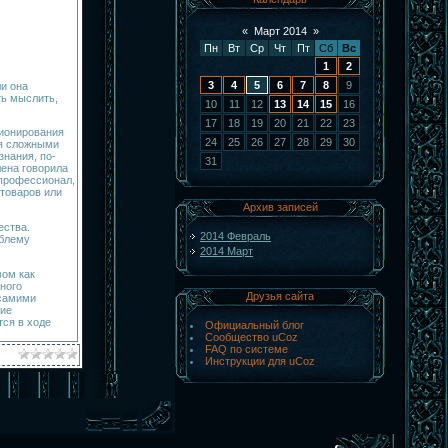
«
Март 2014
»
Пн
Вт
Ср
Чт
Пт
Сб
Вс
1
2
3
4
5
6
7
8
9
и она
ть мыслить,
10
11
12
13
14
15
16
17
18
19
20
21
22
23
ционирования
24
25
26
27
28
29
30
ия сложными
нания, по-
31
лена говорила
 профессионал,
 товаров или
Архив записей
ст­ва.
2014 Февраль
облему
2014 Март
вом как
ного
Друзья сайта
 самими
ние
тся в ходе
Официальный блог
Сообщество uCoz
FAQ по системе
Инструкции для uCoz