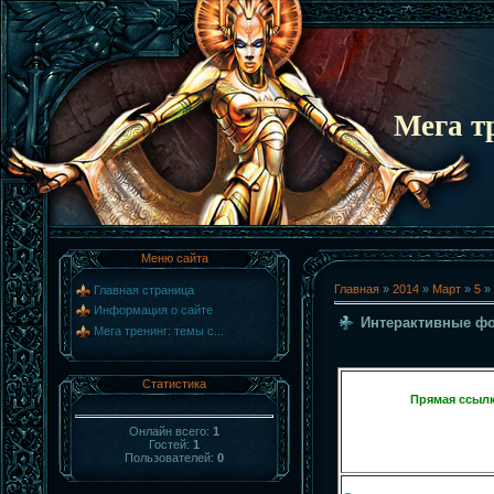
Мега т
Меню сайта
Главная
»
2014
»
Март
»
5
»
Главная страница
Информация о сайте
Интерактивные ф
Мега тренинг: темы с...
Статистика
Прямая ссылк
Онлайн всего:
1
Гостей:
1
Пользователей:
0