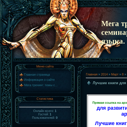
Мега т
семина
языка.
Меню сайта
Главная
»
2014
»
Март
»
8
» 
Главная страница
Информация о сайте
Лучшие книги для
Мега тренинг: темы с...
Статистика
Прямая ссылка на ар
для развити
Онлайн всего:
1
а
Гостей:
1
Пользователей:
0
Лучшие книг