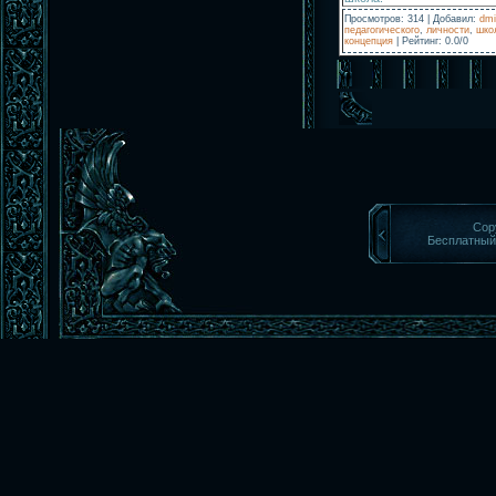
Просмотров
:
314
|
Добавил
:
dmi
педагогического
,
личности
,
шко
концепция
|
Рейтинг
:
0.0
/
0
Cop
Бесплатны