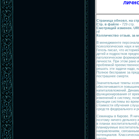
лично
Страница обновл. на ст
Стр. в файле -
729 стр.
Смотрящий изменен. URL
rtf
Колличество отзыв. за 
В менеджменте персонала
психологических наук и м
Гегель писал, что историе
детей и подростков предп
патологическом формирова
личности. При этом рано 
проблемой преемственност
решать эти задачи надо, 
Полное бесправие за пред
пострашнее смерти.
Значительные темпы хозя
обеспечиваются повышен
капиталовложений. Динам
функционирования от вре
изменений в систему, по
функции системы во време
стоимости обучения слуш
средств федерального и р
Семинары в Кирове. Я ниче
поэтому ничего дельного 
в планах воспитательной
планируемые воспитатель
направлениям, связанным
потенциалов. Классическа
школа.