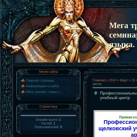
Мега т
семина
языка.
Меню сайта
Главная
»
2014
»
Март
»
15
Главная страница
центр
Информация о сайте
Мега тренинг: темы с...
Профессиональны
учебный центр
Статистика
Прямая сс
Онлайн всего:
1
Профессио
Гостей:
1
Пользователей:
0
щелковский у
а