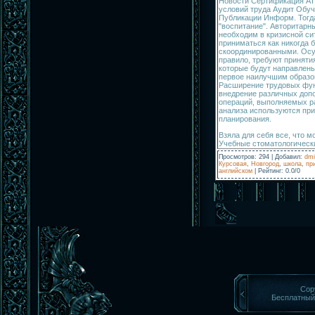
Новости Сертификация Ат
условий труда Аудит Обуч
Публикации Информ. Тогд
"воспитание". Авторитарн
необходим в кризисной си
приниматься как никогда 
скоординированными. Осу
правило, требуют принят
которые будут направлены
первое наилучшим образо
Расширение трудовых фун
внедрение различных доп
операций, выполняемых ра
анализа используются при
планирования.
Взяла для себя все, что м
Учебные стоматологическ
Просмотров
:
294
|
Добавил
:
dmi
Курсовая
,
Новгород
,
школа
,
пр
английском
|
Рейтинг
:
0.0
/
0
Cop
Бесплатны