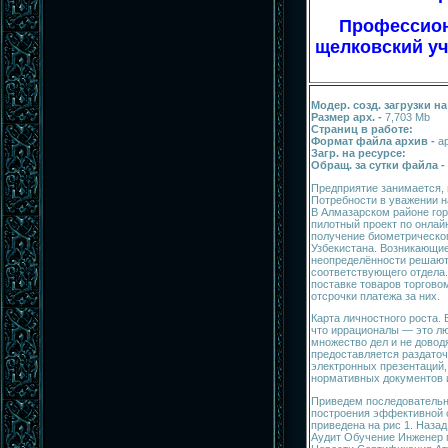
Профессио
щелковский уч
Модер. созд. загрузки на
Размер арх. -
7,703 Mb
Страниц в работе:
Формат файла архив -
а
Загр. на ресурсе:
Обращ. за сутки файла -
Предприятие занимается, 
Потребности в уважении н
В Алмазарском районе го
пилотный проект по онлай
получение биометрическог
Узбекистана. Возникающие
неопределённости решаютс
соответствующего отдела.
поставке товаров торгово
отсрочки платежа за них.
Карта личностного роста. 
что иррационалы — это лю
множество дел и не довод
предоставляется раздаточ
электронных презентаций
нормативных документов и
Приведем последовательн
построения эффективной
приведена на рис 1. Наза
Аудит Обучение Инженер 