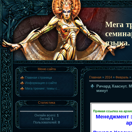
Мега т
семина
языка.
Меню сайта
Главная
»
2014
»
Февраль
»
Главная страница
Информация о сайте
Ричард Хааснут. М
Мега тренинг: темы с...
минут
Статистика
Прямая ссылка на архи
Онлайн всего:
1
Менеджмент з
Гостей:
1
а
Пользователей:
0