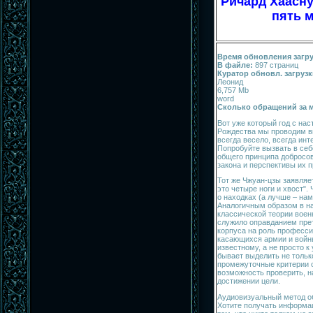
Ричард Хаасну
пять м
Время обновления загру
В файле:
897 страниц
Куратор обновл. загрузк
Леонид
6,757 Mb
word
Сколько обращений за м
Вот уже который год с на
Рождества мы проводим в
всегда весело, всегда инт
Попробуйте вызвать в себ
общего принципа добросов
закона и перспективы их 
Тот же Чжуан-цзы заявляе
это четыре ноги и хвост"
о находках (а лучше – нам
Аналогичным образом в на
классической теории воен
служило оправданием пре
корпуса на роль професси
касающихся армии и войны
известному, а не просто 
бывает выделить не тольк
промежуточные критерии 
возможность проверить, н
достижении цели.
Аудиовизуальный метод о
Хотите получать информа