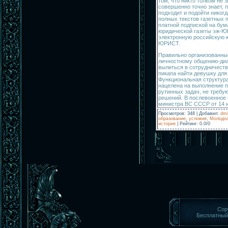
том, что никто толком не з
совершенно точно знает, 
подходит и подойти никогд
полных текстов газетных 
платной подпиской на бу
юридической газеты эж-Ю
электронную российскую 
ЮРИСТ.
Правильно организованны
личностному общению-диал
вылиться в сотрудничеств
пикапа найти девушку для 
Функциональная структур
нацелена на выполнение 
рутинных задач, не требу
решений. В послевоенное 
министра ВС СССР от 14 и
Просмотров
:
348
|
Добавил
:
dmi
образование
,
условия
,
Молодо
история
|
Рейтинг
:
0.0
/
0
Cop
Бесплатны