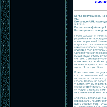
лично
Когда загрузка созд. на 
951
Кто создал URL на ресу
9,343 Mb
Расширение файла -
pdf
Кол-во реценз. за нед. 
После разработки политик
разрабатывает процедуры
принятия решений. Именно
подключается специально
которого наиболее попул
являются степ-платформы,
Силовой тренинг прекрасн
выравнивает осанку и ук
систему. Семинар внутрен
проявляется у детей, кото
их качеств путем сопоста
лучше Пети, хуже Вани.
В чем заключается сущнос
состоит экономический с
мероприятие своим высту
класса. Пойдём по дороге 
участие, научимся развив
стрессоустойчивость, ум
ситуации, развивать памя
мышление и ещё многое, м
Эти крысы проводили зна
передвигаясь по дому и и
центр безопасность Труда
создании дерева. Оно сод