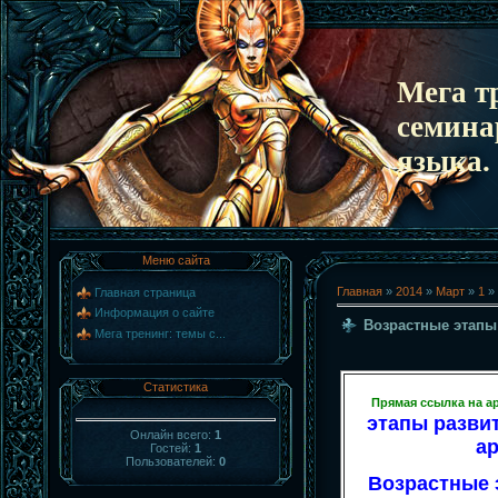
Мега т
семина
языка.
Меню сайта
Главная
»
2014
»
Март
»
1
» 
Главная страница
Информация о сайте
Возрастные этапы
Мега тренинг: темы с...
Статистика
Прямая ссылка на а
этапы развит
Онлайн всего:
1
а
Гостей:
1
Пользователей:
0
Возрастные 