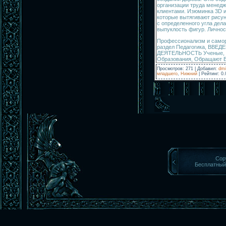
организации труда менедж
клиентами. Изюминка 3D и
которые вытягивают рисун
с определенного угла дел
выпуклость фигур. Личнос
Профессионализм и самора
раздел Педагогика, ВВ
ДЕЯТЕЛЬНОСТЬ Ученые, 
Образования, Обращают В
Просмотров
:
271
|
Добавил
:
dmi
младшего
,
Нижний
|
Рейтинг
:
0.
Cop
Бесплатны