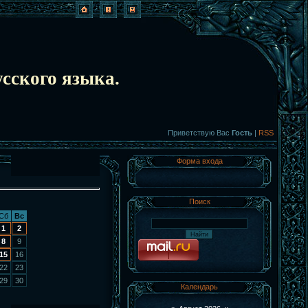
сского языка.
Приветствую Вас
Гость
|
RSS
Форма входа
Поиск
Сб
Вс
1
2
8
9
15
16
22
23
29
30
Календарь