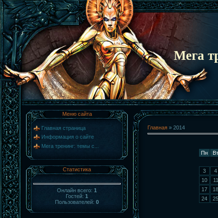
Мега т
Меню сайта
Главная
»
2014
Главная страница
Информация о сайте
Мега тренинг: темы с...
Пн
В
Статистика
3
4
10
1
17
1
Онлайн всего:
1
Гостей:
1
24
2
Пользователей:
0