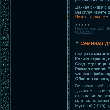
Данная скидка сч
Вы оплачиваете ф
Читать дальше »
Просмотров:
293
|
Д
06.03.2014
Семинар дл
Год размещения 
Кол-во страниц 
Созд. страница н
Размер архива:
7
Формат файла а
Обзоров за сегод
Во время пребыва
дыхание — оно ст
отношении дошко
материалы можно 
Мухиной (1975), г