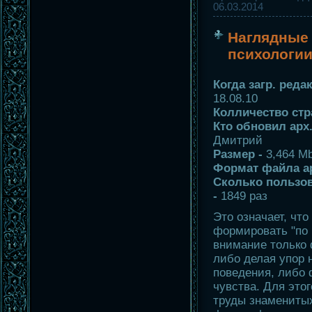
06.03.2014
Наглядные
психологи
Когда загр. реда
18.08.10
Колличество стр
Кто обновил арх
Дмитрий
Размер -
3,464 M
Формат файла а
Сколько пользов
-
1849 раз
Это означает, что
формировать "по 
внимание только
либо делая упор 
поведения, либо
чувства. Для это
труды знаменитых