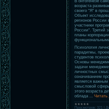
В онтогенезе сам
возраста развива
своего "Я" в про
Объект исследов
регионов России 
участники прогр
России". Третий 
планы корпорации
функциональным
Психология лично
парадигмы, проек
студентов психол
Основы менеджме
задачи менеджме
личностных смыс
означиванием пр
является важным
смысловой сферы 
этого возраста де
облада
...
Читать
Просмотров:
321
|
Д