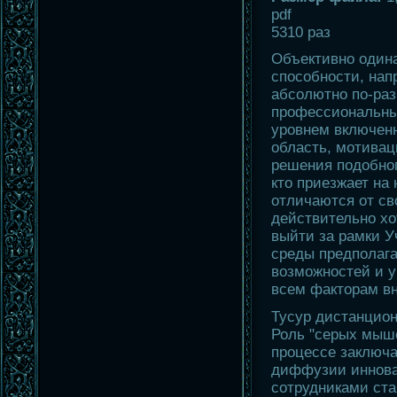
pdf
5310 раз
Объективно один
способности, нап
абсолютно по-раз
профессиональны
уровнем включенн
область, мотива
решения подобног
кто приезжает на 
отличаются от сво
действительно хо
выйти за рамки У
среды предполага
возможностей и у
всем факторам в
Тусур дистанцион
Роль "серых мыш
процессе заключа
диффузии инновац
сотрудниками ста