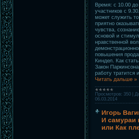
Время: с 10.00 до
участников с 9.3
может служить то
приятно оказыва
чувства, сознан
основой и стиму
нравственной вол
демонстрационног
повышения прода
Киндел. Как стат
Закон Паркинсона
работу тратится 
Читать дальше »
Просмотров:
350
|
Д
06.03.2014
Игорь Ваги
И самураи 
или Как пл