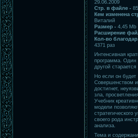
29.06.2009
Стр. в файле -
85
Кем изменена стр
Виталий
Размер -
4,45 Mb
Расширение фай
Кол-во благодар.
4371 раз
Интенсивная крат
программа. Один 
другой старается 
Но если он будет
Совершенством и
достигнет, неуяз
зла, просветлени
Учебник креативн
модели позволяю
стратегического 
своего рода инст
анализа.
Тема и содержани