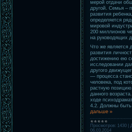
мерой отдачи общ
другой. Семья – 
развития ребенка,
определяется ряд
мировой индустри
200 миллионов че
на руководящих д
Что же является
развития личнос
достижению ею с
исследовании дал
другого движущег
— процесса стано
человека, под ко
растную позицию,
данного возраста
ходе психодрамат
4.2. Должны быт
дальше »
Просмотров:
1430
|
06.03.2014