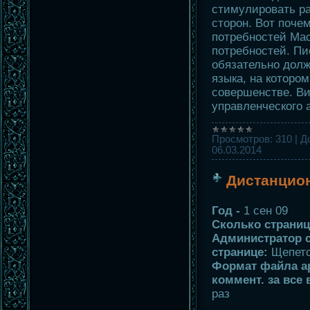
стимулировать р
сторон. Вот поче
потребностей Ма
потребностей. Пи
обязательно долж
языка, на котором
совершенстве. В
управленческого
Просмотров:
310
|
Д
06.03.2014
Дистанцион
Год -
1 сен 09
Сколько страниц
Администратор с
странице:
Щепет
Формат файла ар
коммент. за все
раз