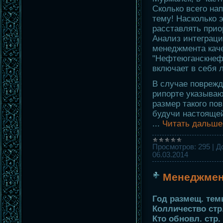
Сколько всего нап
тему! Насколько
расставлять прио
Анализ интеграц
менеджмента кач
"Нефтеюганскнеф
включает в себя 
В случае поврежд
рипорте указываю
размер такого по
будучи настоящей
...
Читать дальше
Просмотров:
295
|
Д
06.03.2014
Менеджмен
Год размещ. тем
Колличество стр.
Кто обновл. стр.