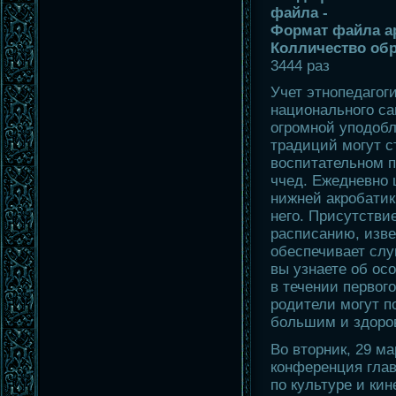
файла -
Формат файла а
Колличество обр
3444 раз
Учет этнопедагоги
национального са
огромной уподоб
традиций могут с
воспитательном 
ччед. Ежедневно
нижней акробатики
него. Присутстви
расписанию, изве
обеспечивает слу
вы узнаете об ос
в течении первого
родители могут 
большим и здоро
Во вторник, 29 ма
конференция глав
по культуре и ки