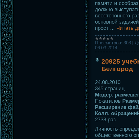
памяти и сообра
должно выступать
всестороннего ра
основной задачей
прост
...
Читать д
Просмотров:
308
|
Д
06.03.2014
20925 учеб
Белгород
24.08.2010
345 страниц
Модер. размещени
Покатилов
Разме
Расширение фай
Колл. обращений
2738 раз
Личность определ
общественного оп