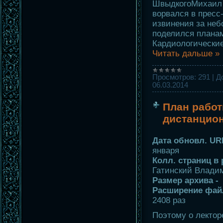
ШвыдкогоМихаил
ворвался в пресс
извинения за неб
поделился плана
Кардиологически
Читать дальше »
Просмотров:
291
|
Д
06.03.2014
План работ
дистанцио
Дата обновл. UR
января
Колл. страниц в 
Гатинский Влади
Размер архива -
Расширение фай
2408 раз
Поэтому о лектор