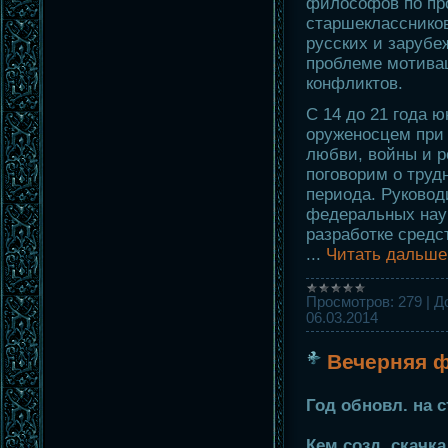
философов по пр
старшекласснико
русских и зарубе
проблеме мотива
конфликтов.
С 14 до 21 года 
оруженосцем при 
любви, войны и р
поговорим о труд
периода. Руковод
федеральных нау
разработке средс
...
Читать дальше
Просмотров:
279
|
Д
06.03.2014
Вечерняя 
Год обновл. на с
Кем созд. скачка