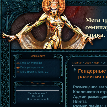
Мега т
семина
языка.
Меню сайта
Главная
»
2014
»
Март
»
06
Главная страница
Информация о сайте
Гендерные
Мега тренинг: темы с...
развития л
Статистика
Размещение загр
Колличество стр.
Онлайн всего:
1
Админ размещени
Гостей:
1
Пользователей:
0
Никита
Размер файла:
1