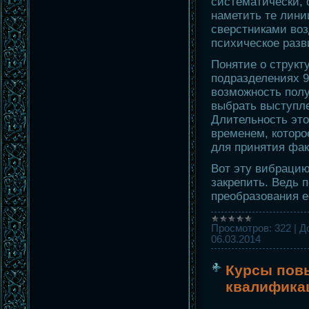
систематически, 
наметить те лини
сверстниками воз
психическое разв
Понятие о структ
подразделениях 9
возможность пол
выбрать выступле
Длительность это
временем, котор
для принятия фак
Вот эту вибраци
закрепить. Ведь 
преобразования 
Просмотров:
322
|
Д
06.03.2014
Курсы пов
квалифика