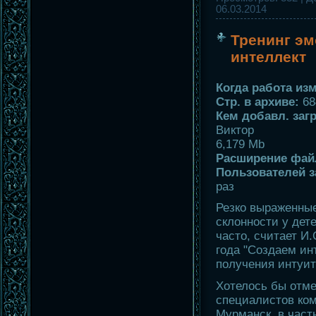
06.03.2014
Тренинг э
интеллект
Когда работа изм
Стр. в архиве:
68
Кем добавл. загр
Виктор
6,179 Mb
Расширение фай
Пользователей з
раз
Резко выраженные
склонности у дет
часто, считает И.
года "Создаем ин
получения интуит
Хотелось бы отме
специалистов комп
Мурманск, в част