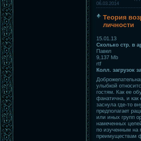
06.03.2014
Теория воз
личности
15.01.13
Сколько стр. в а
Павел
9,137 Mb
rtf
Колл. загрузок 
Доброжелательная
улыбкой относится
гостям. Как ее об
фанатична, и как
заснула где-то в
предполагает рац
или иных групп о
намеченных целе
по изученным на 
преимуществам 