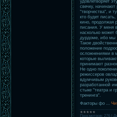
удовлетворяет эт
свечку, начинают
"творчества", и ту
кто будет писать,
кино, продолжая 
писания. У меня 
насколько может 
дурдоме, ибо мы 
Такое двойственн
положение подро
осложнениями в 
которые выливаю
принимают разно
Не одно поколени
режиссеров овла
вдумчивым руков
разработанной им
стыке "театра и г
тренинга".
Факторы фо
...
Чи
Просмотров:
276
|
Д