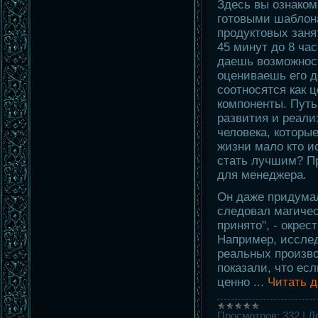
Здесь вы ознако
готовыми шабло
продуктовых заня
45 минут до 8 ча
даешь возможност
оцениваешь его д
соотносятся как ц
компоненты. Путь
развития и реали
человека, которы
жизни мало кто ис
стать лучшим? Пр
для менеджера.
Он даже придумал
следовал магичес
принято", - окрес
Например, исслед
реальных произв
показали, что есл
ценно
...
Читать 
Просмотров:
332
|
Д