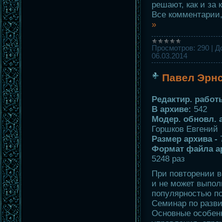
решают, как и за 
Все комментарии
»
Просмотров:
290
|
Д
06.03.2014
Павел Эрнс
Редактир. работ
В архиве:
542
Модер. обновл. 
Горшков Евгений
Размер архива -
Формат файла а
5248 раз
При повторении в
и не может выпол
популярностью по
Семинар по разви
Основные особенн