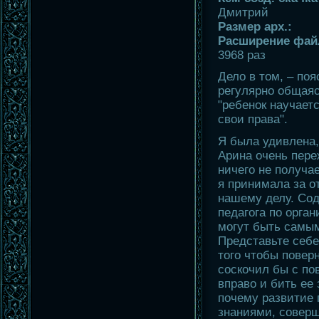
Дмитрий
Размер арх.:
Расширение файл
3968 раз
Дело в том, – поя
регулярно общаяс
"ребенок научаетс
свои права".
Я была удивлена, 
Арина очень переж
ничего не получа
я принимала за о
нашему делу. Со
педагога по орга
могут быть самы
Представьте себе 
того чтобы повер
соскочил бы с по
вправо и бить ее
почему развитие 
знаниями, совер