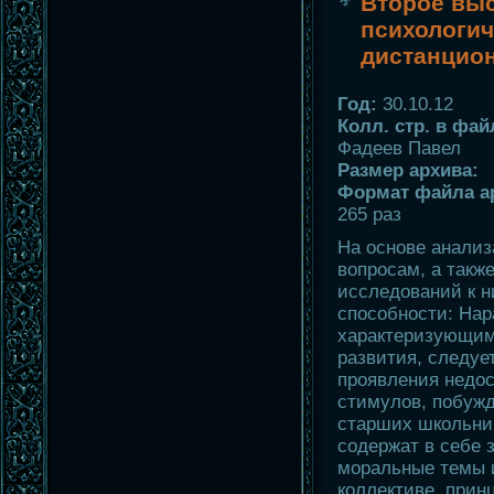
Второе вы
психологич
дистанцио
Год:
30.10.12
Колл. стр. в фай
Фадеев Павел
Размер архива:
Формат файла а
265 раз
На основе анализ
вопросам, а такж
исследований к н
способности: Нар
характеризующим
развития, следуе
проявления недос
стимулов, побуж
старших школьни
содержат в себе 
моральные темы и
коллективе, прин