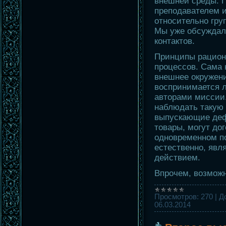
внешней среды. 
преподавателем и
относительно груп
Мы уже обсуждали
контактов.
Принципы рацион
процессов. Сама 
внешнее окружени
воспринимается 
авторами миссии.
наблюдать такую 
выпускающие деф
товары, могут до
одновременном по
естественно, явл
действием.
Впрочем, возмож
Просмотров:
270
|
Д
06.03.2014