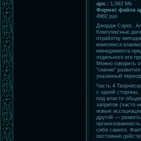
арх.:
1,562 Mb
Формат файла а
4982 раз
Джордж Сорос. А
Комплексные дел
отработку методо
комплекса взаим
менеджмента пре
отдельного его пр
Можно говорить о
"скачке" развити
указанный период
Часть 4 Творческа
с одной стороны,
под власти обыд
запретов (часто 
новые ассоциации
другой — развиты
организованность
себя самого. Фак
постоянно дейст