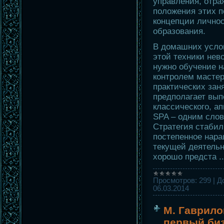
управления, отра
положения этих п
концепции личнос
образования.
В домашних усло
этой техники нев
нужно обучение 
контролем масте
практических зан
предполагает вып
классического, ап
SPA – одним слов
Стратегия стаби
постепенное нар
текущей деятельн
хорошо предста
.
Просмотров:
299
|
Д
06.03.2014
М. Гаврило
первый би