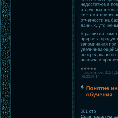
недостатков в по
отдельных школьн
систематизирован
отчетности на ба
данных, уточнены
В развитии памя
прироста продукт
запоминания при
увеличивающейся
опосредованного 
анализа и прогно
Просмотров:
312
|
Д
06.03.2014
Понятие и
обучения
501 стр
Созд. файл на са