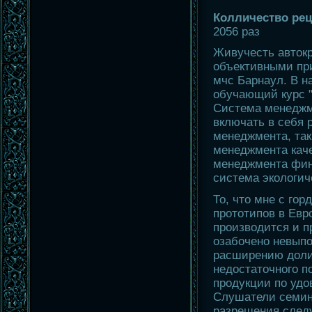
Колличество реце
2056 раз
Живучесть авток
объективными пр
мчс Барнаул. В н
обучающий курс "
Система менеджм
включать в себя
менеджмента, так
менеджмента каче
менеджмента фин
система экологич
То, что мне с го
прототипов в Евр
производится и п
озабочено невып
расширению доли
недостаточного 
продукции по удо
Слушатели семин
разрешения след