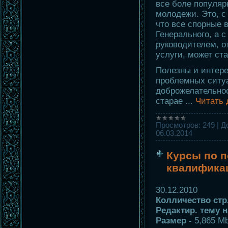
все боле популяр
молодежи. Это, с 
что все спорные 
Генерального, а с
руководителем, о
услуги, может ста
Полезны и интере
проблемных ситуа
доброжелательнос
старае
...
Читать 
Просмотров:
249
|
Д
06.03.2014
Курсы по 
квалифика
30.12.2010
Колличество стр.
Редактир. тему н
Размер -
5,865 M