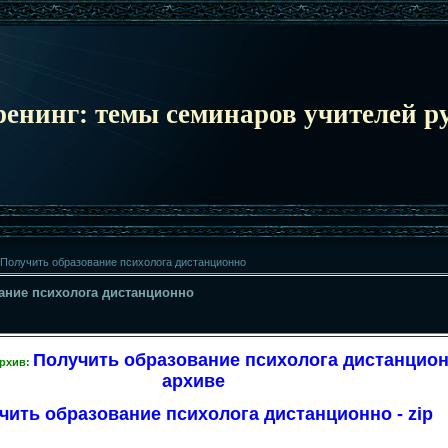
ренинг: темы семинаров учителей ру
Получить образование психолога дистанционно
ание психолога дистанционно
Получить образование психолога дистанцион
архив:
архиве
чить образование психолога дистанционно - zip