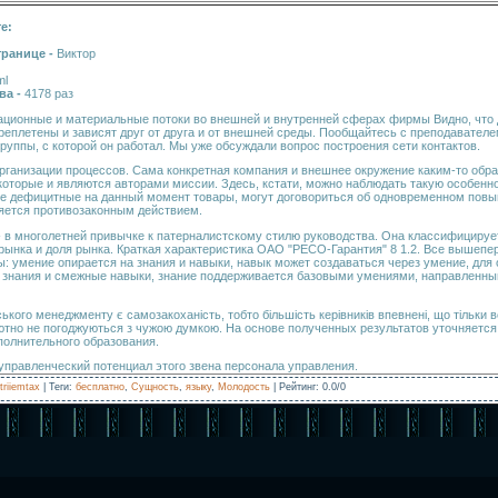
е:
транице -
Виктор
ml
ва -
4178 раз
ационные и материальные потоки во внешней и внутренней сферах фирмы Видно, что
плетены и зависят друг от друга и от внешней среды. Пообщайтесь с преподавателе
руппы, с которой он работал. Мы уже обсуждали вопрос построения сети контактов.
ганизации процессов. Сама конкретная компания и внешнее окружение каким-то обр
оторые и являются авторами миссии. Здесь, кстати, можно наблюдать такую особенно
е дефицитные на данный момент товары, могут договориться об одновременном повы
вляется противозаконным действием.
- в многолетней привычке к патерналистскому стилю руководства. Она классифицируе
 рынка и доля рынка. Краткая характеристика ОАО "РЕСО-Гарантия" 8 1.2. Все вышеп
 умение опирается на знания и навыки, навык может создаваться через умение, для
я знания и смежные навыки, знание поддерживается базовыми умениями, направленны
кого менеджменту є самозакоханість, тобто більшість керівників впевнені, що тільки в
лютно не погоджуються з чужою думкою. На основе полученных результатов уточняетс
полнительного образования.
управленческий потенциал этого звена персонала управления.
triiemtax
|
Теги
:
бесплатно
,
Сущность
,
языку
,
Молодость
|
Рейтинг
:
0.0
/
0