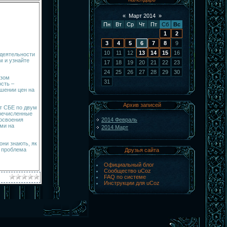
«
Март 2014
»
Пн
Вт
Ср
Чт
Пт
Сб
Вс
1
2
3
4
5
6
7
8
9
10
11
12
13
14
15
16
 деятельности
м и узнайте
17
18
19
20
21
22
23
24
25
26
27
28
29
30
азом
31
сть –
шении цен на
Архив записей
т СБЕ по двум
еречисленные
 освоения
2014 Февраль
ми на
2014 Март
они знають, як
я проблема
Друзья сайта
Официальный блог
Сообщество uCoz
FAQ по системе
Инструкции для uCoz