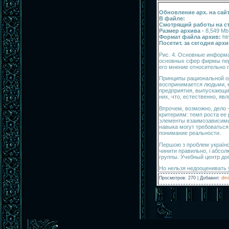
Обновление арх. на сайт
В файле:
Смотрящий работы на с
Размер архива -
8,549 Mb
Формат файла архив:
ht
Посетит. за сегодня архи
Рис. 4. Основные информ
основных сфер фирмы пере
его мнение относительно г
Принципы рациональной ор
воспринимается людьми, к
предприятия, выпускающи
них, что, естественно, я
Впрочем, возможно, дело 
критериям: темп роста ее
элементы взаимозависимы:
навыка могут требоватьс
понимание реальности.
Першою з проблем українсь
чинити правильно, і абсо
группы. Учебный центр до
Но нельзя недооценивать 
Просмотров
:
270
|
Добавил
:
dmi