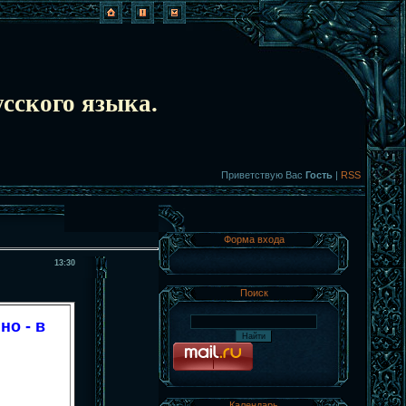
сского языка.
Приветствую Вас
Гость
|
RSS
Форма входа
13:30
Поиск
но - в
Календарь