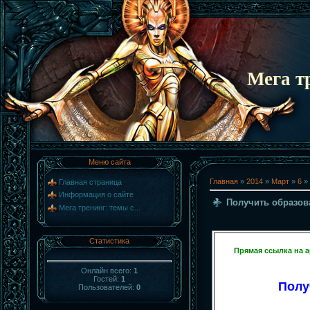
Мега т
Меню сайта
Главная
»
2014
»
Март
»
6
» 
Главная страница
Информация о сайте
Получить образов
Мега тренинг: темы с...
Статистика
Прямая ссылка на 
Онлайн всего:
1
Гостей:
1
Полу
Пользователей:
0