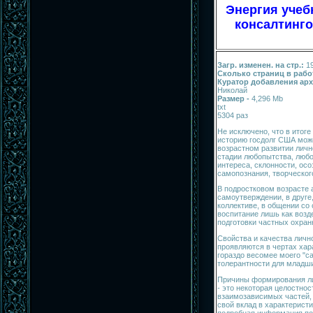
Энергия учеб
консалтинго
Загр. изменен. на стр.:
1
Сколько страниц в рабо
Куратор добавления арх.
Николай
Размер -
4,296 Mb
txt
5304 раз
Не исключено, что в итог
историю госдолг США мож
возрастном развитии личн
стадии любопытства, любо
интереса, склонности, осо
самопознания, творческог
В подростковом возрасте 
самоутверждении, в друге,
коллективе, в общении со
воспитание лишь как возд
подготовки частных охран
Свойства и качест­ва лич
проявляются в чертах хара
гораздо весомее моего "с
толерантности для младш
Причины формирования ли
- это некоторая целостнос
взаимозависимых частей, 
свой вклад в характеристи
подробная информация по 