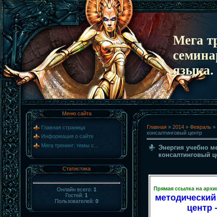
Мега т
семина
языка.
Меню сайта
Главная
»
2014
»
Февраль
»
Главная страница
консалтинговый центр
Информация о сайте
Мега тренинг: темы с...
Энергия учебно м
консалтинговый ц
Статистика
Прямая ссылка на архи
Онлайн всего:
1
Гостей:
1
методический
Пользователей:
0
центр 