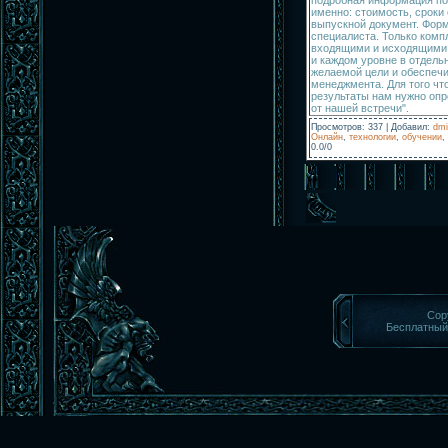
именно: стоимость, сроки 
выпускной документ. Фор
специалиста. Только комп
входящими и исходящими 
и каждом уровне в отдель
желаемой цели и обеспеч
менеджмента. Для того чт
результаты нам нужно опр
от нашей встречи".
Просмотров
:
337
|
Добавил
:
dmi
Онлайн
,
технологии
,
обучении
,
0.0
/
0
Cop
Бесплатны