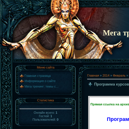
Мега т
Меню сайта
Главная
»
2014
»
Февраль
»
Главная страница
Информация о сайте
Программа курсо
Мега тренинг: темы с...
Статистика
Прямая ссылка на архи
Онлайн всего:
1
Гостей:
1
Програм
Пользователей:
0