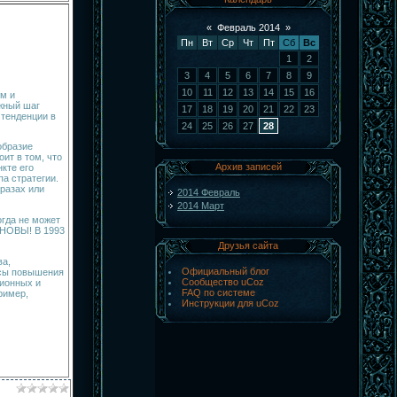
«
Февраль 2014
»
Пн
Вт
Ср
Чт
Пт
Сб
Вс
1
2
3
4
5
6
7
8
9
10
11
12
13
14
15
16
м и
жный шаг
17
18
19
20
21
22
23
 тенденции в
24
25
26
27
28
образие
ит в том, что
Архив записей
кте его
а стратегии.
разах или
2014 Февраль
2014 Март
огда не может
НОВЫ! В 1993
Друзья сайта
ва,
Официальный блог
рсы повышения
Сообщество uCoz
ционных и
FAQ по системе
ример,
Инструкции для uCoz