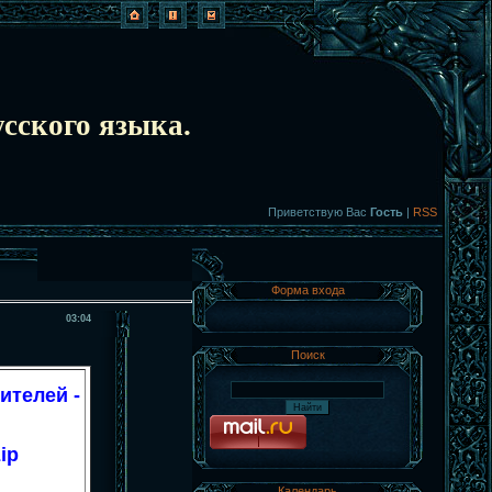
сского языка.
Приветствую Вас
Гость
|
RSS
Форма входа
03:04
Поиск
ителей -
ip
Календарь