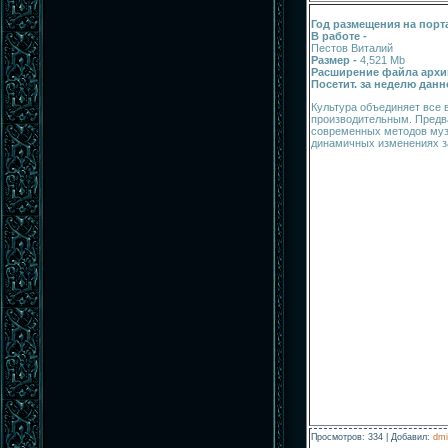
Год размещения на порт
В работе -
Пестов Виталий
Размер -
4,521 Mb
Расширение файла архи
Посетит. за неделю данн
Культура объединяет все 
производительным. Предв
современных методов музе
динамичных изменениях з
Просмотров
:
334
|
Добавил
:
dmi