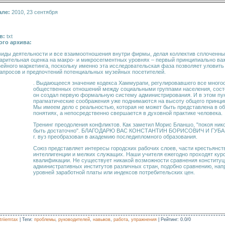
але:
2010, 23 сентября
в:
txt
ого архива:
виды деятельности и все взаимоотношения внутри фирмы, делая коллектив сплоченны
арительная оценка на макро- и микросегментных уровнях – первый принципиально ва
йного маркетинга, поскольку именно эта исследовательская фаза позволяет уловить
апросов и предпочтений потенциальных музейных посетителей.
. Выдающееся значение кодекса Хаммурапи, регулировавшего все много
общественных отношений между социальными группами населения, состо
он создал первую формальную систему администрирования. И в этом пун
прагматические соображения уже поднимаются на высоту общего принцип
Мы имеем дело с реальностью, которая не может быть представлена в об
понятиях, а непосредственно свершается в духовной практике человека.
Тренинг преодоления конфликтов. Как заметил Морис Бланшо, "покоя ник
быть достаточно". БЛАГОДАРЮ ВАС КОНСТАНТИН БОРИСОВИЧ И ГУБА
г. вуз преобразован в академию последипломного образования.
Союз представляет интересы городских ра­бочих слоев, части крестьянст
интеллигенции и мелких слу­жащих. Наши учителя ежегодно проходят ку
квалификации. Не существует никакой возможности сравнения конститу
административных институтов различных стран, подобно сравнению, нап
уровней заработной платы или индексов потребительских цен.
triiemtax
|
Теги
:
проблемы
,
руководителей
,
навыков
,
работа
,
упражнения
|
Рейтинг
:
0.0
/
0