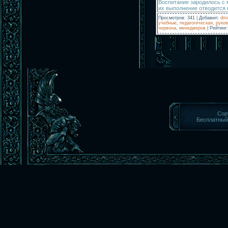
Воспитание зародилось с 
их выполнение отводится 
Просмотров
:
341
|
Добавил
:
dmi
учебные
,
педагогическая
,
руко
червона
,
менеджеров
|
Рейтинг
:
Cop
Бесплатны