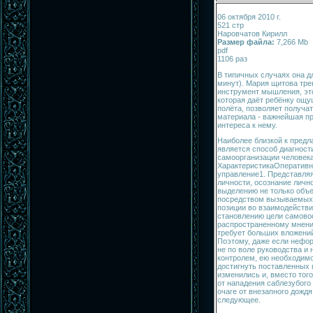
06 октября 2010 г.
521 стр
Наровчатов Кирилл
Размер файла:
7,266 Mb
pdf
1106 раз
В типичных случаях она дл
минут). Мария щитова трен
инструмент мышления, это
которая даёт ребёнку ощу
полёта, позволяет получат
материала - важнейшая п
интереса к нему.
Наиболее близкой к пред
является способ диагност
самоорганизации человека
ХарактеристикаОперативн
управление1. Представля
личности, осознание личн
вы­делению не только объ
посредством вызываемых
позиции во взаимодейств
становлению цели самово
распространенному мнению
требует больших вложений
Поэтому, даже если нефо
не по воле руководства и 
контролем, ею необходимо
достигнуть поставленных 
изменились и, вместо то
от нападения саблезубого 
очаге от внезапного дождя
следующее.