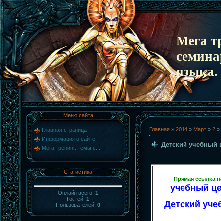
Мега т
семина
языка.
Меню сайта
Главная
»
2014
»
Март
»
2
» 
Главная страница
Информация о сайте
Детский учебный 
Мега тренинг: темы с...
Статистика
Прямая ссылка н
учебный це
Онлайн всего:
1
Гостей:
1
Детский учеб
Пользователей:
0