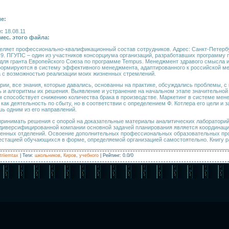
е:
е:
18.08.11
мес. этого файла:
еляет профессионально-квалификационный состав сотрудников. Адрес: Санкт-Петербу
 9. ПГУПС – один из участников консорциума организаций, разработавших программу 
для гранта Европейского Союза по программе Tempus. Менеджмент здравого смысла и
ормируются в систему эффективного менеджмента, адаптированного к российской ме
а с возможностью реализации моих жизненных стремлений.
еории, все знания, которые давались, основанны на практике, обсуждались проблемы, 
 и алгоритмы их решения. Выявление и устранение на начальном этапе значительно
 способствует снижению количества брака в производстве. Маркетинг в системе мен
ак деятельность по сбыту, но в соответствии с определением Ф. Котлера его цели и 
шь одним из его направлений.
принимать решения с опорой на доказательные материалы аналитических лабораторий
 диверсифицированной компании основной задачей планирования является координац
венных отделений. Освоение дополнительных профессиональных образовательных пр
естацией обучающихся в форме, определяемой организацией самостоятельно. Книгу 
triiemtax
|
Теги
:
школьников
,
Киров
,
учебного
|
Рейтинг
:
0.0
/
0