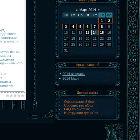
«
Март 2014
»
Пн
Вт
Ср
Чт
Пт
Сб
Вс
1
2
3
4
5
6
7
8
9
рг,
10
11
12
13
14
15
16
подготовки
 советская
17
18
19
20
21
22
23
нтальности.
24
25
26
27
28
29
30
31
с которыми мы
й массы
еджмента
задачи намного
Архив записей
2014 Февраль
 (на
ия
2014 Март
ограмм
развитию
Друзья сайта
Официальный блог
Сообщество uCoz
FAQ по системе
Инструкции для uCoz