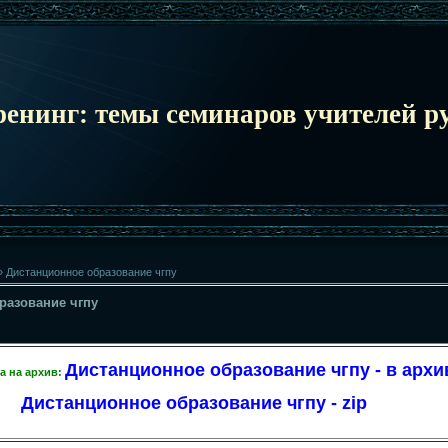
ренинг: темы семинаров учителей ру
 Дистанционное образование чгпу
разование чгпу
Дистанционное образование чгпу - в архи
а на архив:
Дистанционное образование чгпу - zip