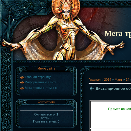
Мега т
Меню сайта
Главная страница
Главная
»
2014
»
Март
»
14
»
Информация о сайте
Мега тренинг: темы с...
Дистанционное об
Статистика
Прямая ссылк
Онлайн всего:
1
Гостей:
1
Пользователей:
0