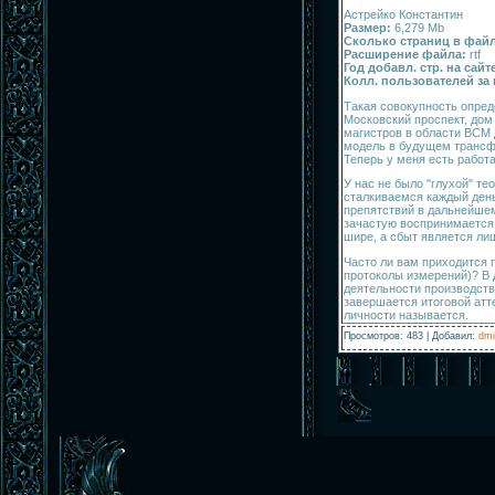
Астрейко Константин
Размер:
6,279 Mb
Сколько страниц в файл
Расширение файла:
rtf
Год добавл. стр. на сайт
Колл. пользователей за 
Такая совокупность опред
Московский проспект, дом
магистров в области ВСМ 
модель в будущем трансф
Теперь у меня есть работ
У нас не было "глухой" т
сталкиваемся каждый день
препятствий в дальнейшем
зачастую воспринимается к
шире, а сбыт является ли
Часто ли вам приходится 
протоколы измерений)? В
деятельности производст
завершается итоговой атт
личности называется.
Просмотров
:
483
|
Добавил
:
dmi