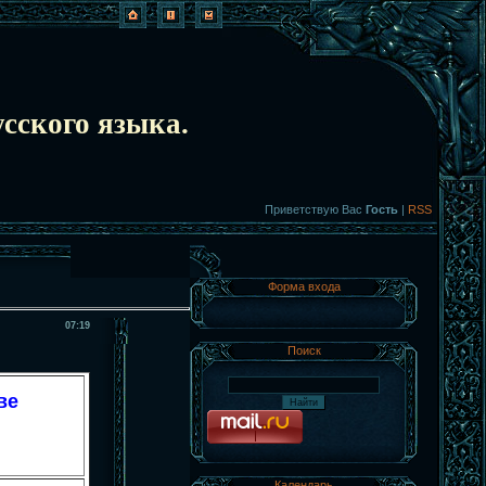
сского языка.
Приветствую Вас
Гость
|
RSS
Форма входа
07:19
Поиск
ве
Календарь