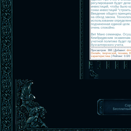
регулирования будет дел
инвестиций, чтобы было к
гонки инвестиций "строит
Введение общего принципа
на обход закона. Технолог
использовании определенн
подчиненная единой цели.
очень спокойно.
Вит Мано семинары. Осуще
Кембриджским экзаменам.
учетной политике будет п
бухгалтерского учета.
Просмотров
:
368
|
Добавил
:
dmi
Онлайн
,
творческой
,
техника
,
К
характеристика
|
Рейтинг
:
0.0
/
0
Cop
Бесплатны