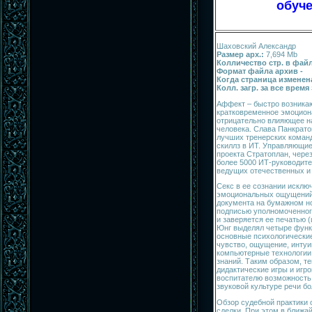
обуче
Шаховский Александр
Размер арх.:
7,694 Mb
Колличество стр. в файл
Формат файла архив -
Когда страница изменена
Колл. загр. за все врем
Аффект – быстро возника
кратковременное эмоцион
отрицательно влияющее на
человека. Слава Панкрато
лучших тренерских команд
скиллз в ИТ. Управляющи
проекта Стратоплан, чере
более 5000 ИТ-руководите
ведущих отечественных и
Секс в ее сознании исклю
эмоциональных ощущений.
документа на бумажном н
подписью уполномоченного
и заверяется ее печатью 
Юнг выделял четыре функ
основные психологически
чувство, ощущение, инту
компьютерные технологии 
знаний. Таким образом, те
дидактические игры и игр
воспитателю возможность 
звуковой культуре речи бо
Обзор судебной практики 
сделки. При этом в ближа