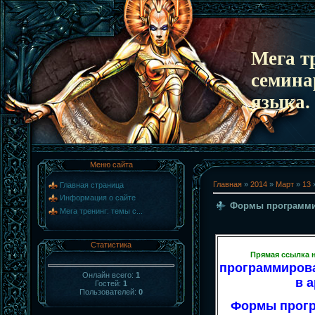
Мега т
семина
языка.
Меню сайта
Главная
»
2014
»
Март
»
13
»
Главная страница
Информация о сайте
Формы программи
Мега тренинг: темы с...
Статистика
Прямая ссылка 
программирова
Онлайн всего:
1
в 
Гостей:
1
Пользователей:
0
Формы прог