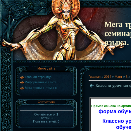
Мега т
семина
языка.
Меню сайта
Главная
»
2014
»
Март
»
3
» 
Главная страница
Информация о сайте
Классно урочная 
Мега тренинг: темы с...
Статистика
Прямая ссылка на архи
форма обуче
Онлайн всего:
1
Гостей:
1
Классно у
Пользователей:
0
обуче