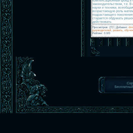
компенсационный фонд в 
законодательством, т.е. 
науки и техники, всеобща
возрастающую роль матем
подрастающего поколения
старается обдумать решен
действовать.
Просмотров
:
272
|
Добавил
:
dmi
руководителей
,
развить
,
обуче
Рейтинг
:
0.0
/
0
Cop
Бесплатны