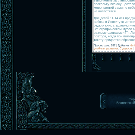
выполнение запланированн
поскольку без осуществл
мероприятий сами по себе
не воплотятся.
Для детей 11-14 лет пред
работа в Институте истори
редких книг, с археологич
Этнографическом музее К
разному одеваемся?"). Ле
повтора, когда при помощ
тексту придается образнос
Просмотров
:
287
|
Добавил
:
dmi
учебные
,
развития
,
Сущность
|
Cop
Бесплатны