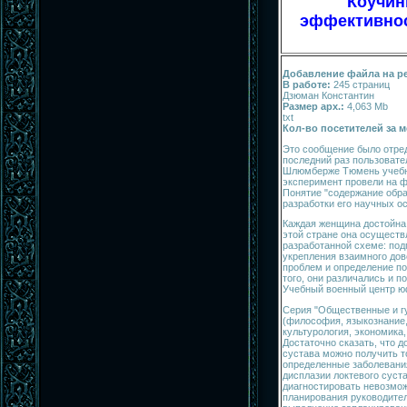
Коучин
эффективност
Добавление файла на ре
В работе:
245 страниц
Дзюман Константин
Размер арх.:
4,063 Mb
txt
Кол-во посетителей за м
Это сообщение было отред
последний раз пользовате
Шлюмберже Тюмень учебн
эксперимент провели на ф
Понятие "содержание обра
разработки его научных о
Каждая женщина достойна 
этой стране она осуществ
разработанной схеме: по
укрепления взаимного дов
проблем и определение п
того, они различались и п
Учебный военный центр ю
Серия "Общественные и г
(философия, языкознание,
культурология, экономика,
Достаточно сказать, что 
сустава можно получить т
определенные заболевани
дисплазии локтевого суста
диагностировать невозмож
планирования руководител