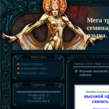
Мега т
семина
языка.
Меню сайта
Главная
»
2014
»
Март
»
2
» 
Главная страница
Информация о сайте
Коучинг высокой 
Мега тренинг: темы с...
скачать
Статистика
Прямая ссылка н
Онлайн всего:
1
высокой э
Гостей:
1
скачать
Пользователей:
0