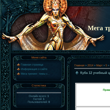
Мега т
Меню сайта
Главная страница
Главная
»
2014
»
Март
»
5
» 
Информация о сайте
Куба 12 учебный 
Мега тренинг: темы с...
Статистика
Прям
Онлайн всего:
1
Гостей:
1
Пользователей:
0