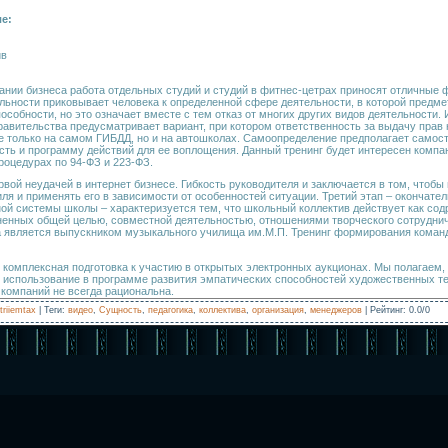
ле:
ив
нии бизнеса работа отдельных студий и студий в фитнес-цетрах приносят отличные
льности приковывает человека к определенной сфере деятельности, в которой предме
особности, но это означает вместе с тем отказ от многих других видов деятельности. 
равительства предусматривает вариант, при котором ответственность за выдачу прав
е только на самом ГИБДД, но и на автошколах. Самоопределение предполагает самос
ть и программу действий для ее воплощения. Данный тренинг будет интересен компа
роцедурах по 94-ФЗ и 223-ФЗ.
рвой неудачей в интернет бизнесе. Гибкость руководителя и заключается в том, чтобы
ля и применять его в зависимости от особенностей ситуации. Третий этап – окончате
й системы школы – характеризуется тем, что школьный коллектив действует как сод
ненных общей целью, совместной деятельностью, отношениями творческого сотруднич
 является выпускником музыкального училища им.М.П. Тренинг формирования коман
 комплексная подготовка к участию в открытых электронных аукционах. Мы полагаем,
использование в программе развития эмпатических способностей художественных те
 компаний не всегда рациональна.
triiemtax
|
Теги
:
видео
,
Сущность
,
педагогика
,
коллектива
,
организация
,
менеджеров
|
Рейтинг
:
0.0
/
0