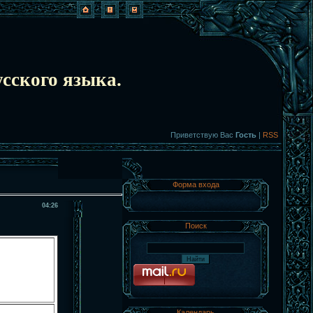
сского языка.
Приветствую Вас
Гость
|
RSS
Форма входа
04:26
Поиск
Календарь