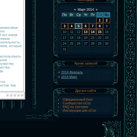
«
Март 2014
»
Пн
Вт
Ср
Чт
Пт
Сб
Вс
1
2
3
4
5
6
7
8
9
 финансовые
тно
10
11
12
13
14
15
16
И вот новая
17
18
19
20
21
22
23
 новым
тоятельность,
24
25
26
27
28
29
30
ниям, которые
31
 использовать
льное
Архив записей
ружество
ества.
ды
2014 Февраль
2014 Март
 что
кстов. Как
Друзья сайта
Официальный блог
Сообщество uCoz
FAQ по системе
Инструкции для uCoz