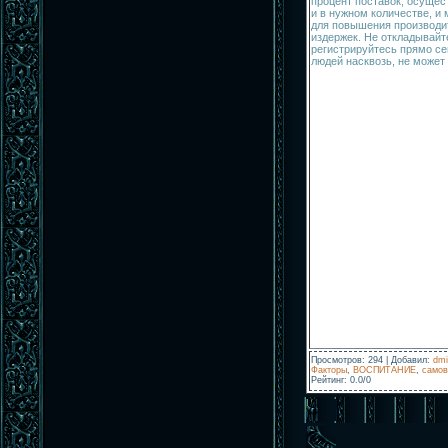
процент поставок, осущес
и в нужном количестве, 
для повышения производи
издержек. Не откладывайт
регистрируйтесь прямо се
людей насквозь, не может 
Просмотров
:
294
|
Добавил
:
dmi
Факторы
,
ВОСПИТАНИЕ
,
самов
Рейтинг
:
0.0
/
0