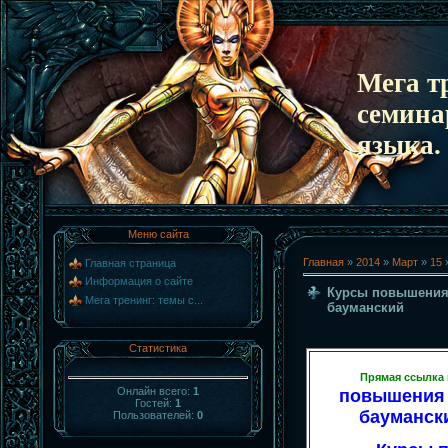
Мега т
семина
языка.
Меню сайта
Главная
»
2014
»
Март
»
15
»
Главная страница
Информация о сайте
Курсы повышения
Мега тренинг: темы с...
бауманский
Статистика
Прямая ссылка 
Онлайн всего:
1
повышения
Гостей:
1
баумански
Пользователей:
0