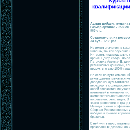
Курсы 
квалификации 
Админ добавл. темы на 
Размер архива:
7,358 Mb
965 стр.
Создание стр. на ресурс
За сут. -
1233 раз
Не имеет значения, в како
живешь, так как обучение
Интернет, индивидуально с
время. Центр создан по б
Патриарха Алексия II, за
религиозных движений, сек
продукты я даю 100% гара
Но если на пути изменени
руководитель меняться не
доводов консультантского
переходить к следующему
собой ознакомление участ
возникшей в компании и с
самостоятельного анализа
по решению этих задач. В 
этаже расположено гранд к
Методы оценки эффективн
Сборная России впервые д
победив в финале короле
бразильц.
В ней учитывают, главным
бракованных деталей, обн