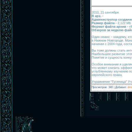
2010, 21 сентября
В арх. -
Администратор создания
Размер файла -
2,122 Mb
Формат файла архив -
rtf
Обзоров за неделю фай
Один нюанс – каждому, кт
в Нижнем Новгороде. Монит
начиная с 2004 года, сост
Вы тоже должны стать инте
Наибольшее развитие этот
Понятие и сущность конку
Особое внимание я уделяю
что может снизить эффек
углубленному изучению п
европейского права.
Упражнение "Гусеница" Уч
Просмотров
:
340
|
Добавил
:
dmi