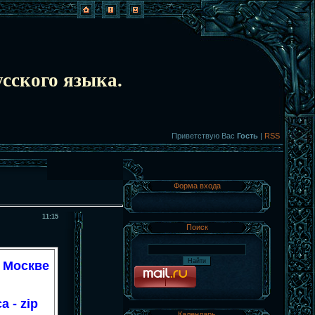
сского языка.
Приветствую Вас
Гость
|
RSS
Форма входа
11:15
Поиск
 Москве
 - zip
Календарь