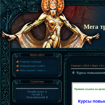
Мега т
Меню сайта
Главная страница
Главная
»
2014
»
Март
»
8
» 
Информация о сайте
Мега тренинг: темы с...
Курсы повышения 
Статистика
Прямая ссылка на архи
Онлайн всего:
1
Гостей:
1
Пользователей:
0
Курсы повыш