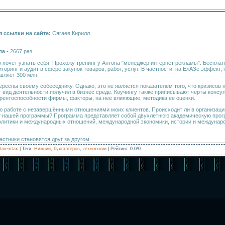
 ссылки на сайте:
Сягаев Кирилл
ла -
2667 раз
о хочет узнать себя. Прохожу тренинг у Антона "менеджер интернет рекламы". Беспл
оринг и аудит в сфере закупок товаров, работ, услуг. В частности, на ЕлАЗе эффект,
авляет 300 млн.
ресны своему собеседнику. Однако, это не является показателем того, что кризисов 
 вид деятельности получил в бизнес среде. Коучингу также приписывают черты консу
рентоспособности фирмы, факторы, на нее влияющие, методика ее оценки.
 работе с незавершёнными отношениями моих клиентов. Происходит ли в организации
т нашей программы? Программа представляет собой двухлетнюю академическую прог
олитики и международных отношений, международной экономики, истории и междунаро
астники становятся друг за другом.
triiemtax
|
Теги
:
Нижний
,
бухгалтеров
,
технологии
|
Рейтинг
:
0.0
/
0