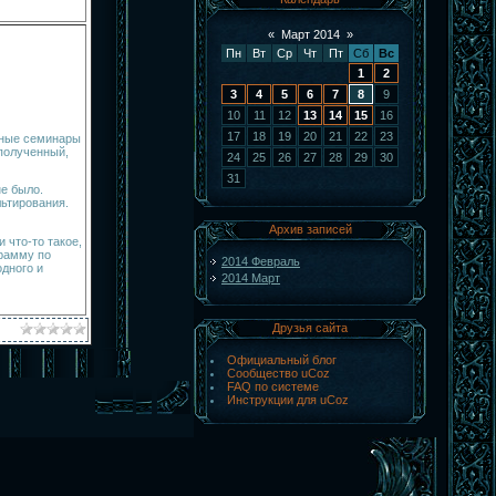
«
Март 2014
»
Пн
Вт
Ср
Чт
Пт
Сб
Вс
1
2
3
4
5
6
7
8
9
10
11
12
13
14
15
16
17
18
19
20
21
22
23
атные семинары
 полученный,
24
25
26
27
28
29
30
31
не было.
льтирования.
Архив записей
 что-то такое,
рамму по
2014 Февраль
дного и
2014 Март
Друзья сайта
Официальный блог
Сообщество uCoz
FAQ по системе
Инструкции для uCoz