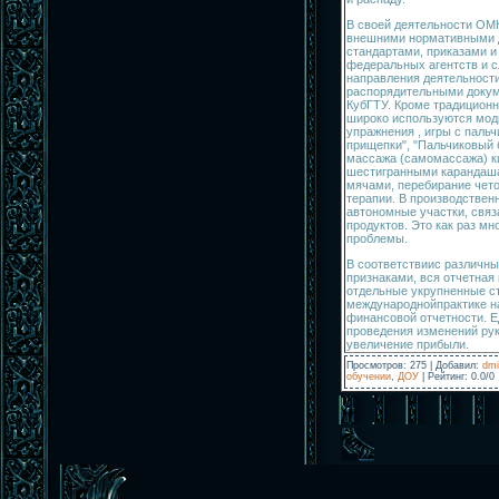
В своей деятельности ОМ
внешними нормативными д
стандартами, приказами 
федеральных агентств и 
направления деятельности
распорядительными доку
КубГТУ. Кроме традиционн
широко используются мо
упражнения , игры с паль
прищепки", "Пальчиковый 
массажа (самомассажа) ки
шестигранными карандаш
мячами, перебирание чето
терапии. В производствен
автономные участки, свя
продуктов. Это как раз м
проблемы.
В соответствиис различн
признаками, вся отчетная
отдельные укрупненные ст
международнойпрактике 
финансовой отчетности. Е
проведения изменений ру
увеличение прибыли.
Просмотров
:
275
|
Добавил
:
dmi
обучении
,
ДОУ
|
Рейтинг
:
0.0
/
0