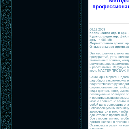
Методы
профессиона
06.12.2009
Колличество стр. в арх. 
Куратор редактир. файла
арх. -
4,981 Mb
Формат файла архив:
ар
Отзывов за все время а
Эти настроения влияют на
предприятий, установлени
таможенных пошлин, контр
регулирование взаимоотн
и работниками. Ведущий би
коуч, МАСТЕР ПРОДАЖ, Ки
Семинары в праге. Педаго
ряд общих закономерност
педагогического руководс
формирования опыта обще
виды деятельности, имею
потенциально обладают 
и воспитывающими возмож
можно сравнить с альпин
собой цель совершить опа
непокоренную им вершину 
заключается в том, чтобы 
единственно правильный,
Все стороны личности обн
деятельности и в отношен
Остановка в развитии кол
и распаду.