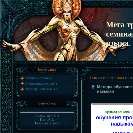
Мега т
семина
языка.
Меню сайта
Главная
»
2014
»
Март
»
2
»
Главная страница
Информация о сайте
Методы обучения
Мега тренинг: темы с...
навыкам
Статистика
Прямая ссылка н
Онлайн всего:
1
обучения пр
Гостей:
1
навыкам
Пользователей:
0