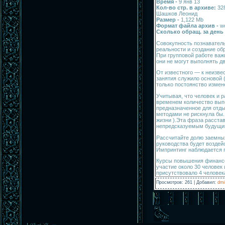
Время -
9 янв 13
Кол-во стр. в архиве:
32
Шашков Леонид
Размер -
1,122 Mb
Формат файла архив -
w
Сколько обращ. за день
Совокупность познавател
реальности и создание об
При групповой работе важн
они не могут выполнять д
От известного — к неизве
занятия служило основой 
только постоянство измен
Учитывая, что человек и 
временем количество выпо
предназначенное для отды
методами не рискнула бы.
жизни ).Эта фраза расста
непредсказуемым будущи
Рассчитайте долю заемных
руководства будет воздей
Импринтинг наблюдается п
Курсы повышения финансо
участие около 30 человек 
присутствовало 4 человек
Просмотров
:
261
|
Добавил
:
dmi