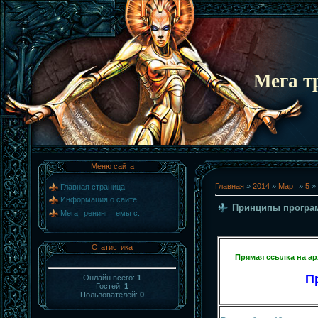
Мега т
Меню сайта
Главная
»
2014
»
Март
»
5
» 
Главная страница
Информация о сайте
Принципы програ
Мега тренинг: темы с...
Статистика
Прямая ссылка на а
П
Онлайн всего:
1
Гостей:
1
Пользователей:
0