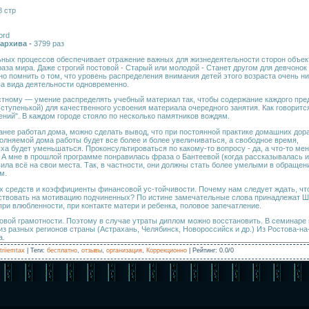
8 стр
ord
 архива -
3799 раз
ьных процессов обеспечивает отражение важных для жизнедеятельности сторон объек
раза мира. Даже строгий постовой - Старый или молодой - Станет другом для девчонок
о помнить о том, что уровень распределения внимания детей этого возраста очень низ
ва вида деятельности одновременно.
стному — умение распределять учебный материал так, чтобы содержание каждого пр
(ступенькой) для качественного усвоения материала очередного занятия. Как говоритс
ений". В каждом городе стояло по несколько памятников вождям.
ранее работал дома, можно сделать вывод, что при постоянной практике домашних дор
лняемой дома работы будет все более и более увеличиваться, а свободное время,
ха будет уменьшаться. Проконсультироваться по какому-то вопросу - да, а что-то мен
 А мне в прошлой программе понравилась фраза о Бантеевой (когда рассказывалась и
вила всё на свои места. Так, в частности, они должны стать более умелыми в обращен
м.
 средств и коэффициенты финансовой ус-тойчивости. Почему нам следует ждать, чт
ствовать на мотивацию подчиненных? По истине замечательные слова принадлежат Ш
ри влюбленности, при контакте матери и ребенка, половое запечатление.
вой грамотности. Поэтому в случае утраты диплом можно восстановить. В семинаре
из разных регионов страны (Астрахань, Челябинск, Новороссийск и др.) Из Ростова-на
а.
triiemtax
|
Теги
:
бесплатно
,
отзывы
,
организация
,
Коррекционно
|
Рейтинг
:
0.0
/
0