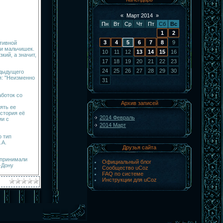
«
Март 2014
»
Пн
Вт
Ср
Чт
Пт
Сб
Вс
1
2
3
4
5
6
7
8
9
тивной
 и мальчишек.
10
11
12
13
14
15
16
кий, а значит,
17
18
19
20
21
22
23
24
25
26
27
28
29
30
едыдущего
я: "Неизменно
31
аботок со
Архив записей
ять ее
стория её
2014 Февраль
ии с
2014 Март
о тип
.А.
Друзья сайта
 принимали
Официальный блог
-Дону
Сообщество uCoz
FAQ по системе
Инструкции для uCoz