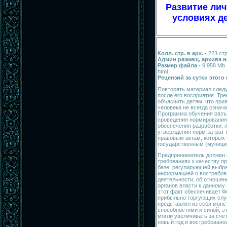
Развитие лич
условиях де
Колл. стр. в арх. -
223 ст
Админ размещ. архива н
Размер файла -
9,958 Mb
html
Рецензий за сутки этого
Повторять материал след
после его восприятия. Тре
объяснить детям, что при
человека не всегда означ
Программа обучения разъ
проведения нормирования
обеспечения разработки, 
утверждения норм затрат
правовым актам, которых
государственным (муници
Предприниматель должен 
требованиях к качеству п
базе, регулирующей выбра
информацией о востребов
деятельности, об отноше
органов власти к данному
этот факт обеспечивает Ф
прибыльно торгующих слу
представлял из себя мон
способностями и силой, э
могли увеличивать за сче
новый год и востребованос