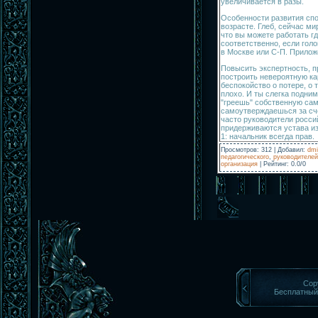
увеличивается в разы.
Особенности развития сп
возрасте. Глеб, сейчас ми
что вы можете работать гд
соответственно, если голо
в Москве или С-П. Прилож
Повысить экспертность, 
построить невероятную ка
беспокойство о потере, о 
плохо. И ты слегка подни
"греешь" собственную само
самоутверждаешься за сче
часто руководители росси
придерживаются устава и
1: начальник всегда прав.
Просмотров
:
312
|
Добавил
:
dmi
педагогического
,
руководителей
организация
|
Рейтинг
:
0.0
/
0
Cop
Бесплатны