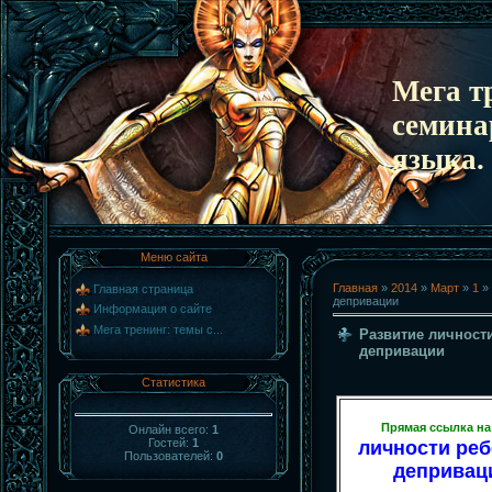
Мега т
семина
языка.
Меню сайта
Главная
»
2014
»
Март
»
1
» 
Главная страница
депривации
Информация о сайте
Мега тренинг: темы с...
Развитие личност
депривации
Статистика
Прямая ссылка на
Онлайн всего:
1
Гостей:
1
личности реб
Пользователей:
0
деприваци