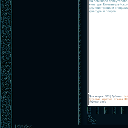
На семинаре присутсвова
культуры Большеулуйского
администрации и специал
культуры и спорта.
Просмотров
:
323
|
Добавил
:
dmi
Курсовая
,
юристов
,
отзывы
,
ФГ
Рейтинг
:
0.0
/
0