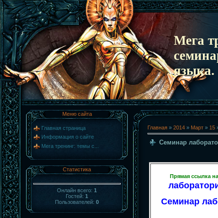
Мега т
семина
языка.
Меню сайта
Главная
»
2014
»
Март
»
15
»
Главная страница
Информация о сайте
Семинар лаборато
Мега тренинг: темы с...
Статистика
Прямая ссылка на
лаборатори
Онлайн всего:
1
Гостей:
1
Семинар лабо
Пользователей:
0