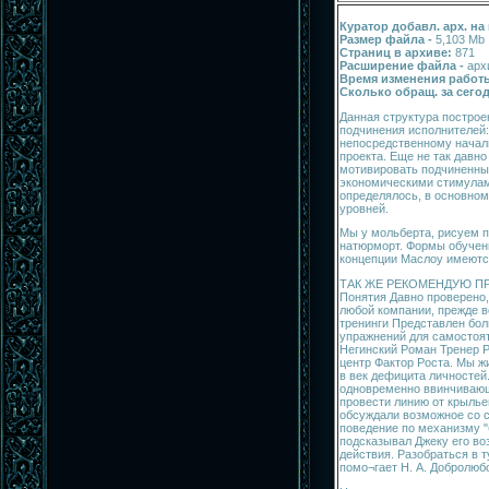
Куратор добавл. арх. на
Размер файла -
5,103 Mb
Страниц в архиве:
871
Расширение файла -
арх
Время изменения работы
Сколько обращ. за сегод
Данная структура построе
подчинения исполнителей:
непосредственному началь
проекта. Еще не так давно
мотивировать подчиненны
экономическими стимулам
определялось, в основном
уровней.
Мы у мольберта, рисуем 
натюрморт. Формы обучени
концепции Маслоу имеютс
ТАК ЖЕ РЕКОМЕНДУЮ ПРО
Понятия Давно проверено
любой компании, прежде вс
тренинги Представлен бо
упражнений для самостоят
Негинский Роман Тренер Р
центр Фактор Роста. Мы ж
в век дефицита личностей
одновременно ввинчиваю
провести линию от крылье
обсуждали возможное со с
поведение по механизму "
подсказывал Джеку его в
действия. Разобраться в 
помо¬гает Н. А. Добролюб