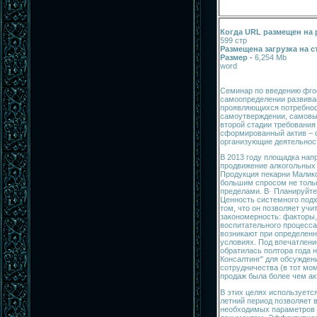
Когда URL размещен на 
599 стр
Размещена загрузка на с
Размер -
6,254 Mb
word
Семинар по введению фго
самоопределении развива
проявляющихся потребност
самоутверждении, самовы
второй стадии требования
сформированный актив – 
организующие деятельнос
В 2013 году площадка нап
продвижение алкогольных 
Продукция пекарни Малик
большим спросом не только
пределами. В· Планируйте
Ценность системного подх
том, что он позволяет уч
закономерность: факторы
воспитательного процесса
возникают при определен
условиях. Под впечатлени
обратилась полтора года 
Консалтинг" для обсужден
сотрудничества (в тот мо
продаж была более чем ак
В этих целях используется
летний период позволяет 
необходимых параметров