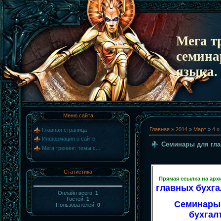
Мега т
семина
языка.
Меню сайта
Главная
»
2014
»
Март
»
4
» 
Главная страница
Информация о сайте
Семинары для гла
Мега тренинг: темы с...
Статистика
Прямая ссылка на арх
главных бухга
Онлайн всего:
1
Гостей:
1
Семинары
Пользователей:
0
бухгалт