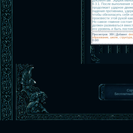
документам. Эффективнос
6.3.1. После выполнения 
продолжает ударное движе
падения противника, удерж
чтобы обезопасить себя о
произвести этой рукой ка
Но самое главное состоит 
должен развиваться вмест
его уровень и быть постоя
Просмотров
:
369
|
Добавил
:
dmi
образование
,
школе
,
структура
0.0
/
0
Cop
Бесплатны