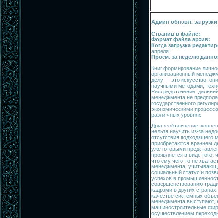
Админ обновл. загрузки
Страниц в файле:
Формат файла архив:
Когда загрузка редакти
апреля
Просм. за неделю данно
Книг формирование лично
организационный менеджм
делу — это искусство, оп
научными методами, техн
Рассредоточение, дальне
менеджмента не предполаг
государственного регулир
экономическими процесса
разли:чных уровнях.
Другоеобъяснение: конце
нельзя научить из-за нед
отсутствия подходящего м
приобретаются враннем де
уже готовыми представле
проявляется в виде того, 
что ему чего-то не хватае
менеджмента, учитывающе
социальный статус и поз
успехов в промышленност
совершенствованию тради
кадрами в других странах 
качестве системных объе
менеджмента выступают, к
машиностроительные фирм
осуществлением переходн