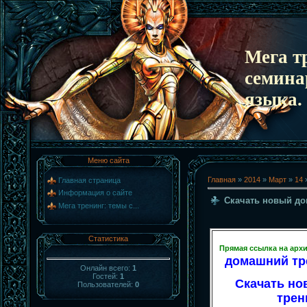
Мега т
семина
языка.
Меню сайта
Главная
»
2014
»
Март
»
14
»
Главная страница
Информация о сайте
Скачать новый до
Мега тренинг: темы с...
Статистика
Прямая ссылка на арх
домашний тре
Онлайн всего:
1
Гостей:
1
Скачать н
Пользователей:
0
трени