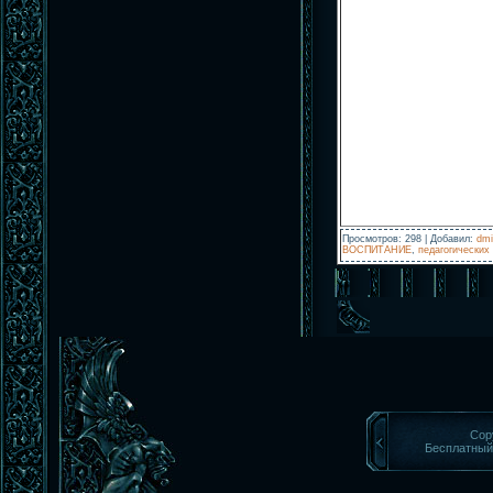
Просмотров
:
298
|
Добавил
:
dmi
ВОСПИТАНИЕ
,
педагогических
Cop
Бесплатны