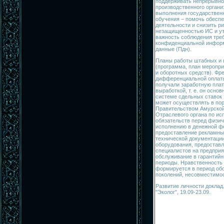
поддерживать непрерывно
производственного органи
выполнения государствен
обучения – помочь обеспе
деятельности и снизить ри
незащищенностью ИС и ут
важность соблюдения тре
конфиденциальной инфор
данные (Пдн).
Планы работы штабных и 
(программа, план меропри
и оборотных средств). Фр
дифференциальной оплаты
получали заработную плат
выработкой, т. е. он осно
системе сдельных ставок 
может осуществлять в по
Правительством Амурской
Отраслевого органа по и
обязательств перед физи
исполнению в денежной фо
предоставление рекламны
технической документаци
оборудования, предоставл
специалистов на предприя
обслуживание в гарантий
периоды. Нравственность
формируется в период об
поколений, несовместимос
Развитие личности доклад
"Эколог", 19.09-23.09.