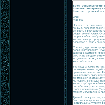
Время обновления стр. н
Колличество страниц в 
Кем созд. стр. на сайте -
word
4658 раз
Нас часто останавливает т
прибыли проходит время, 
вечностью. Государство к
общественной жизни. Суд
споров в области обучени
часть семинара представи
адвокатов "Право и защита
Спасибо, жду новых прог
совершенствования! Студи
здоровье, гармония, крас
вниз глаза свидетельству
вступать в контакт, и это
хотят общаться.
Все предлагаемые методы
последовательность дейст
применена на практике. Н
ночь посетить сразу неск
внимание к чувствам друг
материальные плоды. При 
метод и пр.) должна быть 
потребителя (конкретного 
глобальной новизной (быть
формат убедительных про
Данный стиль уместен, ког
быстрой координации подч
критических ситуациях. П