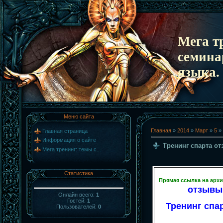
Мега т
семина
языка.
Меню сайта
Главная
»
2014
»
Март
»
5
» 
Главная страница
Информация о сайте
Тренинг спарта о
Мега тренинг: темы с...
Статистика
Прямая ссылка на арх
отзывы 
Онлайн всего:
1
Гостей:
1
Тренинг спар
Пользователей:
0