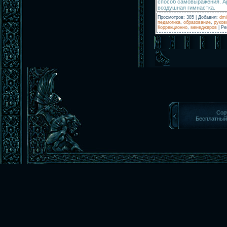
способ самовыражения. Ар
воздушная гимнастка.
Просмотров
:
385
|
Добавил
:
dmi
педагогика
,
образование
,
руков
Коррекционно
,
менеджеров
|
Ре
Cop
Бесплатны