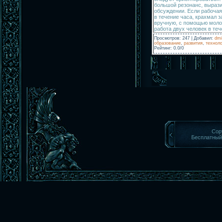
большой резонанс, вырази
обсуждении. Если рабочая
в течение часа, крахмал з
вручную, с помощью молот
работа двух человек в теч
Просмотров
:
247
|
Добавил
:
dmi
образование
,
развития
,
техноло
Рейтинг
:
0.0
/
0
Cop
Бесплатны