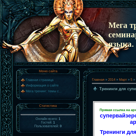
Мега т
семина
языка.
Меню сайта
Главная
»
2014
»
Март
»
5
» 
Главная страница
Информация о сайте
Тренинги для суп
Мега тренинг: темы с...
Статистика
Прямая ссылка на ар
супервайзеро
Онлайн всего:
1
а
Гостей:
1
Пользователей:
0
Тренинги дл