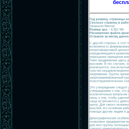
беспла
Год размещ. страницы на
Сколько страниц в рабо
Зворыгин Виктор
Размер арх. -
6,961 Mb
Расширение файла архи
Отзывов за месяц данно
С другой стороны, в этот
возможность формировани
непротиво­речивой ценнос
определяющаяся развитием
переоценке принципов вне
Темп продвижения здесь 
высоким. В тех случаях, 
реализуются, она испытыв
чувство неудовлетворенно
напряжение. Группа трени
запрограммированный кур
психотерапевтических сеа
Это утверждение следует
утверждением о том, что
исключительно вопросом 
лишь о том, чтобы удачне
чаще встречается у девоч
центр. Для такого человек
мыслей, его основная раб
помощи другим людям в д
Демографические особенн
позволяют предприятию в
для него группы потенциа
следует ориентироваться.