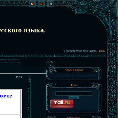
сского языка.
Приветствую Вас
Гость
|
RSS
Форма входа
23:23
Поиск
рхиве
Календарь