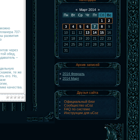
«
Март 2014
»
Пн
Вт
Ср
Чт
Пт
Сб
Вс
1
2
3
4
5
6
7
8
9
 можно
 планера 707-
10
11
12
13
14
15
16
мы развития
17
18
19
20
21
22
23
о
24
25
26
27
28
29
30
нтов через
31
стой обед,
одаватель –
Архив записей
тдельную
скажем, те же
2014 Февраль
ь его. Но,
2014 Март
базе
огии,
ике качества.
Друзья сайта
Официальный блог
Сообщество uCoz
FAQ по системе
Инструкции для uCoz