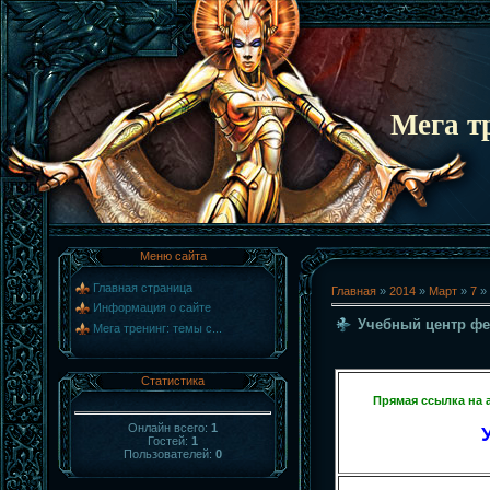
Мега т
Меню сайта
Главная страница
Главная
»
2014
»
Март
»
7
» 
Информация о сайте
Учебный центр ф
Мега тренинг: темы с...
Статистика
Прямая ссылка на 
Онлайн всего:
1
Гостей:
1
Пользователей:
0