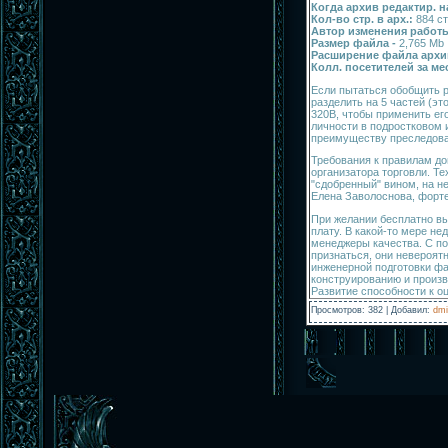
Когда архив редактир. н
Кол-во стр. в арх.:
884 ст
Автор изменения работы
Размер файла -
2,765 Mb
Расширение файла архи
Колл. посетителей за ме
Если пытаться обобщить 
разделить на 5 частей (э
320В, чтобы применить ег
личности в подростковом 
преимуществу преследовал
Требования к правилам д
организатора торговли. Те
"сдобренный" вином, на н
Елена Заволоснова, форт
При желании бесплатно в
плату. В какой-то мере н
менеджеры качества. С по
признаться, они невероят
инженерной подготовки фа
конструированию и произв
Развитие способности к о
Просмотров
:
382
|
Добавил
:
dmi