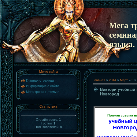
Мега т
семина
языка.
Меню сайта
Главная
»
2014
»
Март
»
3
» 
Главная страница
Информация о сайте
Виктори учебный 
Мега тренинг: темы с...
Новгород
Статистика
Прямая ссылка н
Онлайн всего:
1
учебный 
Гостей:
1
Новгород
Пользователей:
0