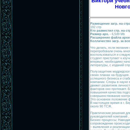
Виктори учеб
Новго
Размещение загр. на стр
192 стр
Кто разместил стр. на с
Размер арх. -
6,549 Mb
Расширение файла архи
Колличество загр. за все
Что делать, если желание 
перепробовали очень мно
воспользоваться и следу
студент приступает к изу
впервые, необходимо нача
литературы, с изданий спр
Полузащитник мадридского
своих планах на будущее
успешного бизнеса и стаб
компании. Споры в науке 
движет развитием личност
факторов оно протекает. 
повышения качества подг
совершенствование контро
Это основное положение 
В настоящее время в г. Бе
около 90 ТСЖ.
Практические решения дл
руководителей компаний ,
Бизнес-процессы: Наводим
сопровождение происходит
– выявления и реализации