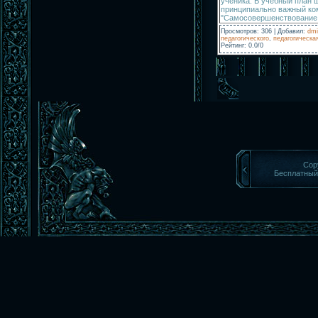
ученика. В учебный план
принципиально важный ком
"Самосовершенствование ли
Просмотров
:
306
|
Добавил
:
dmi
педагогического
,
педагогическа
Рейтинг
:
0.0
/
0
Cop
Бесплатны