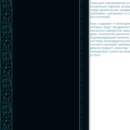
Тема для саморазвития уч
косвенным образом затраг
серии диалогов мы увидим
проблемы, связанные со 
выступлений.
Курс содержит 4 полноцен
которых будут продемонс
несколько вариантов сам
день технологий причесок
подтверждающий наличие 
системы менеджмента кач
соответствующей требован
демонстрирует клиентам, 
направлена только на кач
услуги.