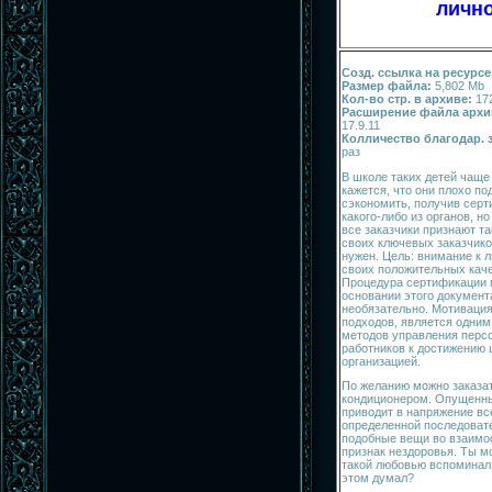
лично
Созд. ссылка на ресурсе
Размер файла:
5,802 Mb
Кол-во стр. в архиве:
17
Расширение файла архи
17.9.11
Колличество благодар. 
раз
В школе таких детей чаще 
кажется, что они плохо п
сэкономить, получив сер
какого-либо из органов, но
все заказчики признают та
своих ключевых заказчико
нужен. Цель: внимание к л
своих положительных кач
Процедура сертификации 
основании этого документ
необязательно. Мотивация
подходов, является одни
методов управления пер
работников к достижению 
организацией.
По желанию можно заказа
кондиционером. Опущенны
приводит в напряжение в
определенной последовате
подобные вещи во взаим
признак нездоровья. Ты м
такой любовью вспоминал 
этом думал?