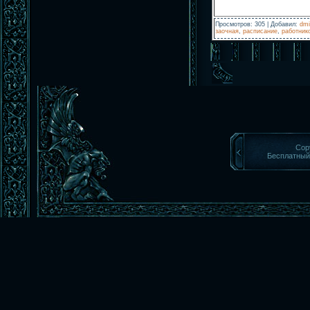
Просмотров
:
305
|
Добавил
:
dmi
заочная
,
расписание
,
работник
Cop
Бесплатны