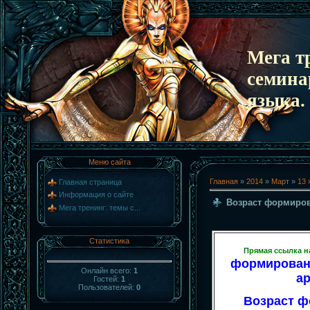
Мега т
семина
языка.
Меню сайта
Главная
»
2014
»
Март
»
13
»
Главная страница
Информация о сайте
Возраст формиро
Мега тренинг: темы с...
Статистика
Прямая ссылка н
формировани
Онлайн всего:
1
а
Гостей:
1
Пользователей:
0
Возраст 