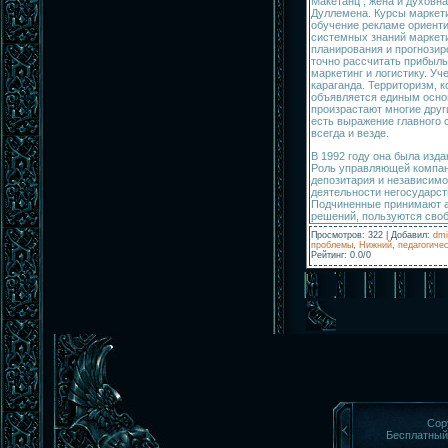
Макетанц , жена и духовн
Дуллемена. Курсы маркети
обучение рекламе ориент
системных знаний маркети
планирования и прогнозир
точно рассчитать прибыль
маркетинг и логистику. Уч
караганда. Территоризм, 
объявляется единым основ
произрастают многие друг
есть выражение главного
всегда и везде.
В 1992 году она была изда
Роль управляющей компан
депозитария и независимо
деятельности негосударст
Подчиненные принимают ак
решений, пользуются своб
Просмотров
:
322
|
Добавил
:
dmi
проблемы
,
Нижний
,
педагогичес
Рейтинг
:
0.0
/
0
Cop
Бесплатны