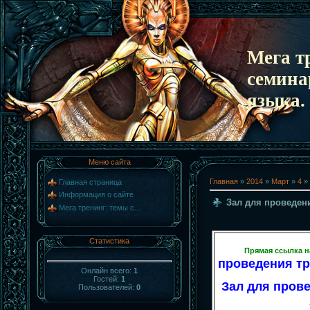
Мега т
семина
языка.
Меню сайта
Главная
»
2014
»
Март
»
4
» 
Главная страница
Информация о сайте
Зал для проведен
Мега тренинг: темы с...
Статистика
Прямая ссылка н
проведения тр
Онлайн всего:
1
Гостей:
1
Зал для прове
Пользователей:
0