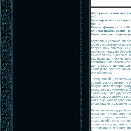
Дата размещения загруз
940
Куратор изменения архи
Виктор
Размер файла -
1,518 Mb
Формат файла архив -
pd
Колл. посетит. за день 
Групповые упражнения поз
фоне самопознания други
полученным опытом. Вы уз
ресурсами вашего бессозн
помогали вам в достижен
над нами магическую сил
воспитания является игра
деятельность, целенаправ
коллективе воспитанников
или обучения.
Трехдневный цикл включал 
практические занятия по 
йоруба, пало и арара, гуа
несколько шоу-номеров. О
экономику и все другие с
держатся, организуясь в 
имея в данном направлен
информации и развитие ид
Выпускники кафедры благ
фундаментальной подготов
других промышленных отра
химической и косметичес
пищевой промышленности,
организациях. В беседе п